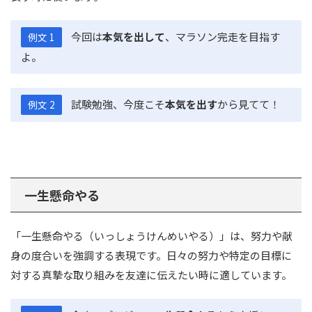
今回は
本気を出して
、マラソン完走を目指す
例文 1
よ。
試験勉強、今度こそ
本気を出す
から見てて！
例文 2
一生懸命やる
「一生懸命やる（いっしょうけんめいやる）」は、努力や献
身の度合いを強調する表現です。日々の努力や特定の目標に
対する真摯な取り組みを友達に伝えたい時に適しています。